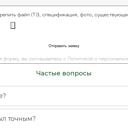
репить файл (ТЗ, спецификация, фото, существующе
Отправить заявку
 форму, вы соглашаетесь с Политикой о персональ
Частые вопросы
е?
был точным?