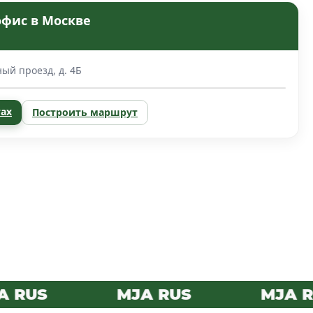
офис в Москве
ый проезд, д. 4Б
тах
Построить маршрут
RUS
MJA RUS
MJA RU