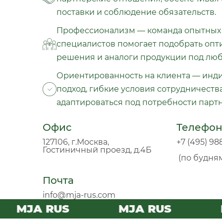
поставки и соблюдение обязательств.
Профессионализм — команда опытных 
специалистов помогает подобрать оп
решения и аналоги продукции под люб
Ориентированность на клиента — инд
подход, гибкие условия сотрудничества
адаптироваться под потребности парт
Офис
Телефо
127106, г.Москва,
+7 (495
Гостиничный проезд, д.4Б
(по будням 
Почта
info@mja-rus.com
MJA RUS
MJA RUS
M