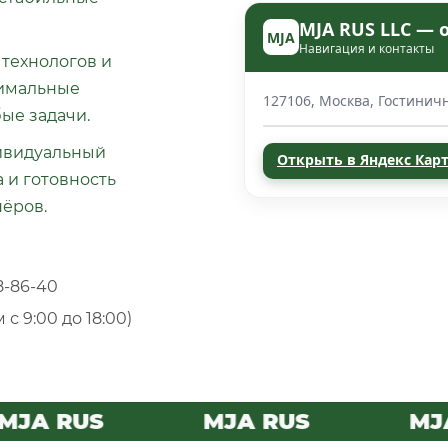
MJA RUS LLC — 
MJA
Навигация и контакты
технологов и
тимальные
127106, Москва, Гостиничн
ые задачи.
ивидуальный
Открыть в Яндекс Кар
 и готовность
нёров.
н
) 988-86-40
с 9:00 до 18:00)
JA RUS
MJA RUS
MJA 