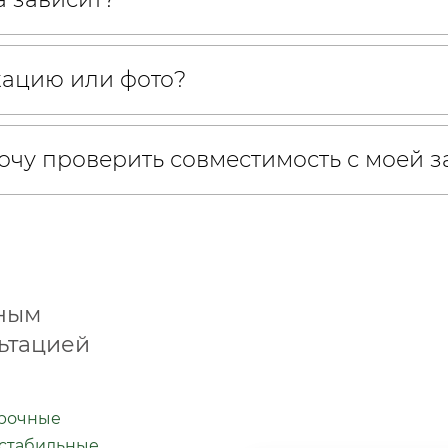
кацию или фото?
хочу проверить совместимость с моей 
бным
ьтацией
срочные
 стабильные