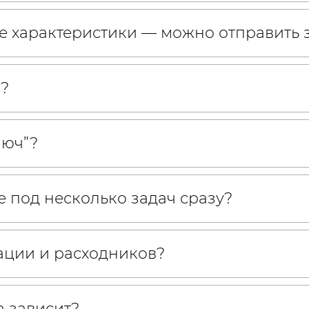
ые характеристики — можно отправить 
?
люч”?
 под несколько задач сразу?
ации и расходников?
а зависит?