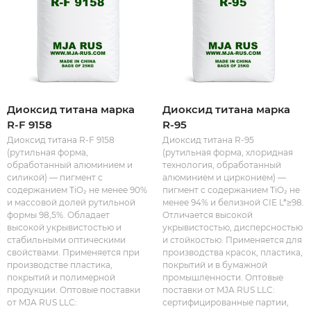
Диоксид титана марка
Диоксид титана марка
R-F 9158
R-95
Диоксид титана R-F 9158
Диоксид титана R-95
(рутильная форма,
(рутильная форма, хлоридная
обработанный алюминием и
технология, обработанный
силикой) — пигмент с
алюминием и цирконием) —
содержанием TiO₂ не менее 90%
пигмент с содержанием TiO₂ не
и массовой долей рутильной
менее 94% и белизной CIE L*≥98.
формы 98,5%. Обладает
Отличается высокой
высокой укрывистостью и
укрывистостью, дисперсностью
стабильными оптическими
и стойкостью. Применяется для
свойствами. Применяется при
производства красок, пластика,
производстве пластика,
покрытий и в бумажной
покрытий и полимерной
промышленности. Оптовые
продукции. Оптовые поставки
поставки от MJA RUS LLC:
от MJA RUS LLC:
сертифицированные партии,