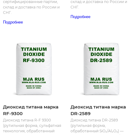
сертифицированные партии,
склад и доставка по России и
склад и доставка по России и
СНГ.
СНГ.
Подробнее
Подробнее
Диоксид титана марка
Диоксид титана марка
RF-9300
DR-2589
Диоксид титана R-F 9300
Диоксид титана DR-2589
(рутильная форма, сульфатная
(рутильная форма,
технология, обработанный
обработанный SiO₂/Al₂O₃) —