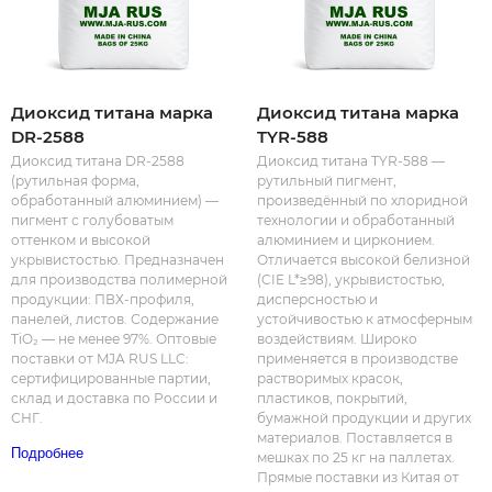
Диоксид титана марка
Диоксид титана марка
DR-2588
TYR-588
Диоксид титана DR-2588
Диоксид титана TYR-588 —
(рутильная форма,
рутильный пигмент,
обработанный алюминием) —
произведённый по хлоридной
пигмент с голубоватым
технологии и обработанный
оттенком и высокой
алюминием и цирконием.
укрывистостью. Предназначен
Отличается высокой белизной
для производства полимерной
(CIE L*≥98), укрывистостью,
продукции: ПВХ-профиля,
дисперсностью и
панелей, листов. Содержание
устойчивостью к атмосферным
TiO₂ — не менее 97%. Оптовые
воздействиям. Широко
поставки от MJA RUS LLC:
применяется в производстве
сертифицированные партии,
растворимых красок,
склад и доставка по России и
пластиков, покрытий,
СНГ.
бумажной продукции и других
материалов. Поставляется в
Подробнее
мешках по 25 кг на паллетах.
Прямые поставки из Китая от