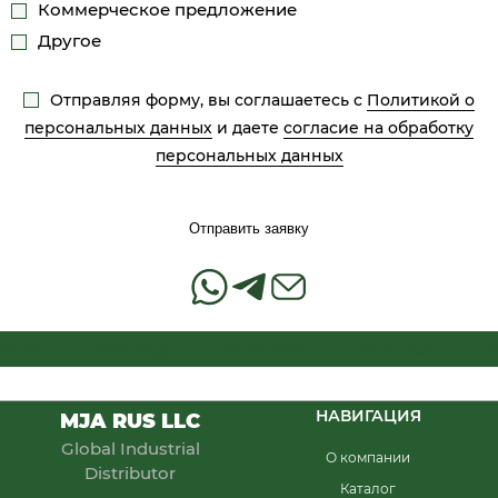
Коммерческое предложение
Другое
Отправляя форму, вы соглашаетесь с
Политикой о
персональных данных
и даете
согласие на обработку
персональных данных
Отправить заявку
RUS
MJA RUS
MJA RUS
MJA RUS
M
НАВИГАЦИЯ
MJA RUS LLC
Global Industrial
О компании
Distributor
Каталог