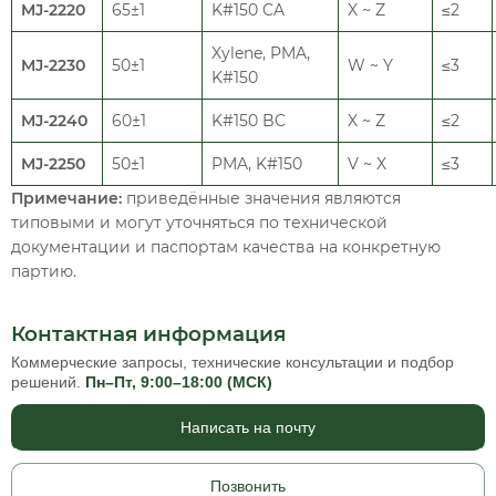
MJ-2220
65±1
K#150 CA
X ~ Z
≤2
Xylene, PMA,
MJ-2230
50±1
W ~ Y
≤3
K#150
MJ-2240
60±1
K#150 BC
X ~ Z
≤2
MJ-2250
50±1
PMA, K#150
V ~ X
≤3
Примечание:
приведённые значения являются
типовыми и могут уточняться по технической
документации и паспортам качества на конкретную
партию.
Контактная информация
Коммерческие запросы, технические консультации и подбор
решений.
Пн–Пт, 9:00–18:00 (МСК)
Написать на почту
Позвонить