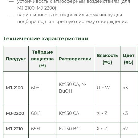
устойчивость к атмосферным воздействиям (для
MJ-2100, MJ-2200);
вариативность по гидроксильному числу для
подбора под конкретную систему отверждения.
Технические характеристики
Твёрдые
Вязкость
Цвет
Продукт
вещества
Растворители
(#G)
(#G)
(%)
K#150 CA, N-
MJ-2100
60±1
U ~ W
≤3
BuOH
MJ-2200
60±1
K#150 CA
X ~ Z
≤3
MJ-2210
65±1
K#150 BC
X ~ Z
≤2