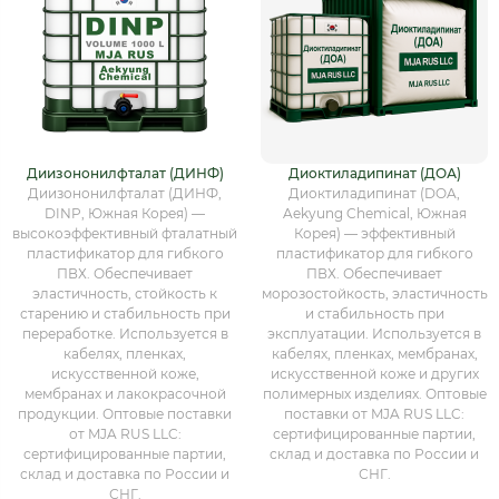
Диизононилфталат (ДИНФ)
Диоктиладипинат (ДОА)
Диизононилфталат (ДИНФ,
Диоктиладипинат (DOA,
DINP, Южная Корея) —
Aekyung Chemical, Южная
высокоэффективный фталатный
Корея) — эффективный
пластификатор для гибкого
пластификатор для гибкого
ПВХ. Обеспечивает
ПВХ. Обеспечивает
эластичность, стойкость к
морозостойкость, эластичность
старению и стабильность при
и стабильность при
переработке. Используется в
эксплуатации. Используется в
кабелях, пленках,
кабелях, пленках, мембранах,
искусственной коже,
искусственной коже и других
мембранах и лакокрасочной
полимерных изделиях. Оптовые
продукции. Оптовые поставки
поставки от MJA RUS LLC:
от MJA RUS LLC:
сертифицированные партии,
сертифицированные партии,
склад и доставка по России и
склад и доставка по России и
СНГ.
СНГ.