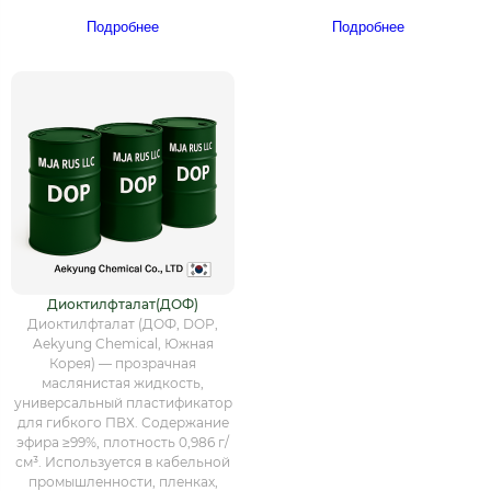
Подробнее
Подробнее
Диоктилфталат(ДОФ)
Диоктилфталат (ДОФ, DOP,
Aekyung Chemical, Южная
Корея) — прозрачная
маслянистая жидкость,
универсальный пластификатор
для гибкого ПВХ. Содержание
эфира ≥99%, плотность 0,986 г/
см³. Используется в кабельной
промышленности, пленках,