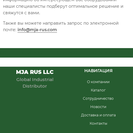
наши специалисты подберут оптимальное решение и
свяжутся с вами.
Также вы можете направить запрос по электронной
почте:
info@mja-rus.com
S
MJA RUS
MJA RUS
MJA RUS
MJA
НАВИГАЦИЯ
MJA RUS LLC
Global Industrial
О компании
Distributor
Каталог
Сотрудничество
Новости
Доставка и оплата
Контакты