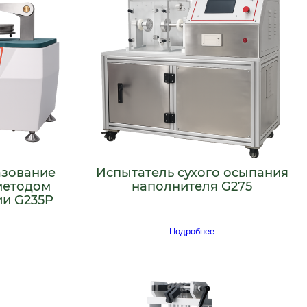
азование
Испытатель сухого осыпания
методом
наполнителя G275
ии G235P
Подробнее