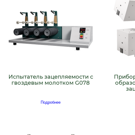
Испытатель зацепляемости с
Прибор
гвоздевым молотком G078
образ
за
Подробнее