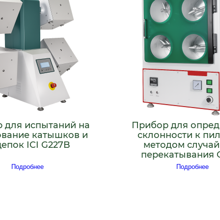
 для испытаний на
Прибор для опре
ование катышков и
склонности к пи
цепок ICI G227B
методом случай
перекатывания 
Подробнее
Подробнее