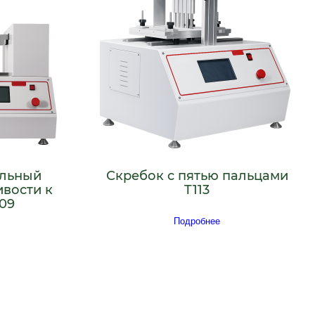
льный
Скребок с пятью пальцами
ивости к
T113
09
Подробнее