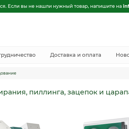
ся. Если вы не нашли нужный товар, напишите на
in
трудничество
Доставка и оплата
Нов
дование
ирания, пиллинга, зацепок и цара