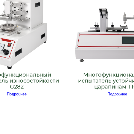
офункциональный
Многофункциона
ель износостойкости
испытатель устойч
G282
царапинам T1
Подробнее
Подробнее