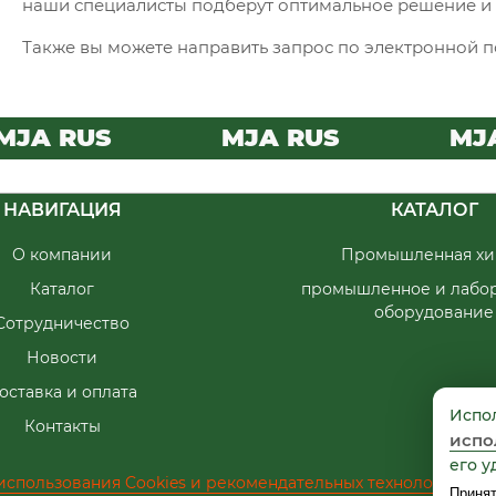
наши специалисты подберут оптимальное решение и с
Также вы можете направить запрос по электронной п
JA RUS
MJA RUS
MJA 
НАВИГАЦИЯ
КАТАЛОГ
О компании
Промышленная хи
Каталог
промышленное и лабо
оборудование
Сотрудничество
Новости
оставка и оплата
Испол
Контакты
испо
его у
использования Cookies и рекомендательных технологий
|
СО
Приня