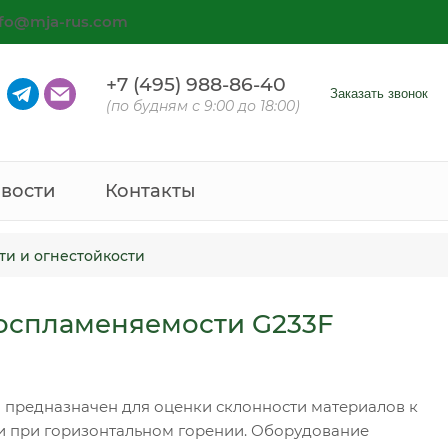
nfo@mja-rus.com
+7 (495) 988-86-40
Заказать звонок
(по будням с 9:00 до 18:00)
вости
Контакты
ти и огнестойкости
воспламеняемости G233F
 предназначен для оценки склонности материалов к
и при горизонтальном горении. Оборудование