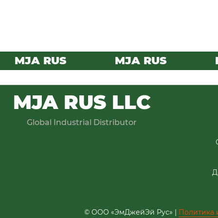
MJA RUS
MJA RUS
M
MJA RUS LLC
Global Industrial Distributor
Д
© ООО «ЭмДжейЭй Рус» |
Политика 