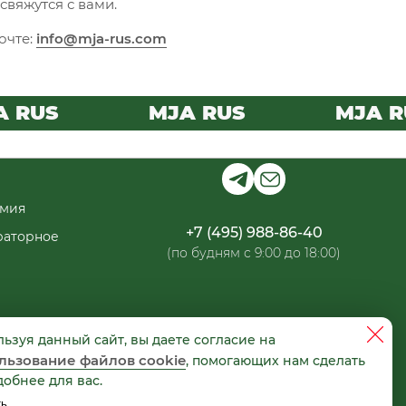
вяжутся с вами.
очте:
info@mja-rus.com
RUS
MJA RUS
MJA RU
мия
+7 (495) 988-86-40
раторное
(по будням с 9:00 до 18:00)
ьзуя данный сайт, вы даете согласие на
льзование файлов cookie
, помогающих нам сделать
добнее для вас.
ГЛАСИЕ на обработку персональных
ть