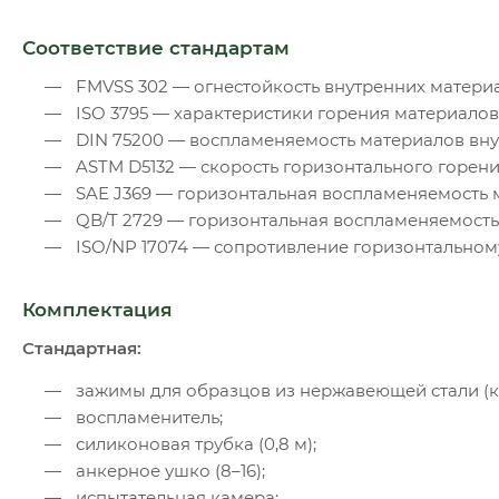
Соответствие стандартам
FMVSS 302 — огнестойкость внутренних материа
ISO 3795 — характеристики горения материалов
DIN 75200 — воспламеняемость материалов вну
ASTM D5132 — скорость горизонтального горен
SAE J369 — горизонтальная воспламеняемость 
QB/T 2729 — горизонтальная воспламеняемость
ISO/NP 17074 — сопротивление горизонтально
Комплектация
Стандартная:
зажимы для образцов из нержавеющей стали (к
воспламенитель;
силиконовая трубка (0,8 м);
анкерное ушко (8–16);
испытательная камера;