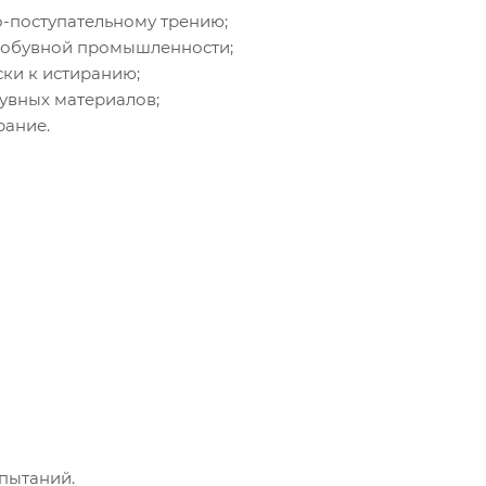
о-поступательному трению;
 обувной промышленности;
ски к истиранию;
увных материалов;
рание.
пытаний.