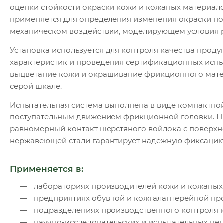
оценки стойкости окраски кожи и кожаных материал
применяется для определения изменения окраски по
механическом воздействии, моделирующем условия р
Установка используется для контроля качества прод
характеристик и проведения сертификационных испы
выцветание кожи и окрашивание фрикционного мате
серой шкале.
Испытательная система выполнена в виде компактной
поступательным движением фрикционной головки. П
равномерный контакт шерстяного войлока с поверхно
нержавеющей стали гарантирует надёжную фиксацию 
Применяется в:
лабораториях производителей кожи и кожаных
предприятиях обувной и кожгалантерейной п
подразделениях производственного контроля к
научно-исследовательских и испытательных цен