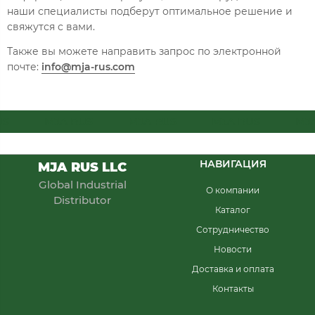
наши специалисты подберут оптимальное решение и
свяжутся с вами.
Также вы можете направить запрос по электронной
почте:
info@mja-rus.com
MJA RUS
MJA RUS
MJA RUS
MJA 
НАВИГАЦИЯ
MJA RUS LLC
Global Industrial
О компании
Distributor
Каталог
Сотрудничество
Новости
Доставка и оплата
Контакты