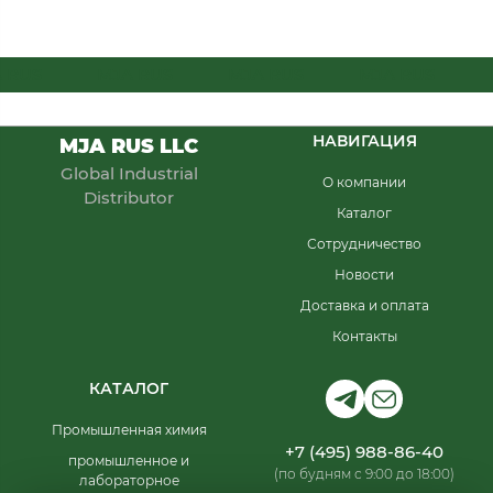
RUS
MJA RUS
MJA RUS
MJA RUS
M
НАВИГАЦИЯ
MJA RUS LLC
Global Industrial
О компании
Distributor
Каталог
Сотрудничество
Новости
Доставка и оплата
Контакты
КАТАЛОГ
Промышленная химия
+7 (495) 988-86-40
промышленное и
(по будням с 9:00 до 18:00)
лабораторное